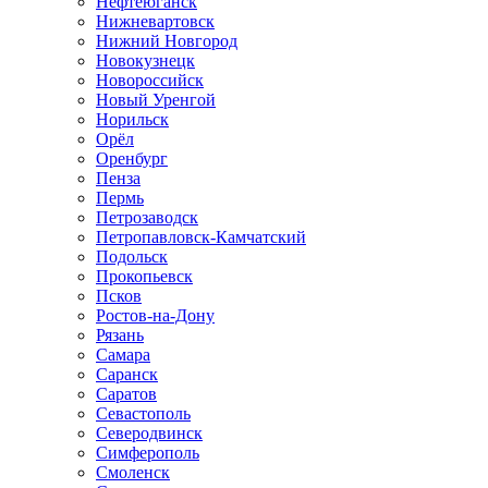
Нефтеюганск
Нижневартовск
Нижний Новгород
Новокузнецк
Новороссийск
Новый Уренгой
Норильск
Орёл
Оренбург
Пенза
Пермь
Петрозаводск
Петропавловск-Камчатский
Подольск
Прокопьевск
Псков
Ростов-на-Дону
Рязань
Самара
Саранск
Саратов
Севастополь
Северодвинск
Симферополь
Смоленск