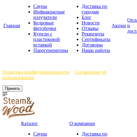
Сауны
Доставка по
Инфракрасные
городам
излучатели
Блог
Опл
Кедровые
Новости
Главная
Акции
и
фитобочки
Отзывы
дост
Купели с
Реквизиты
пластиковой
Сертификаты
вставкой
Договоры
Парогенераторы
Наши работы
Мы используем файлы cookie, чтобы улучшить работу сайта.
Политика конфиденциальности
и
Соглашение об
использовании
Принять
Каталог
О компании
Сауны
Доставка по