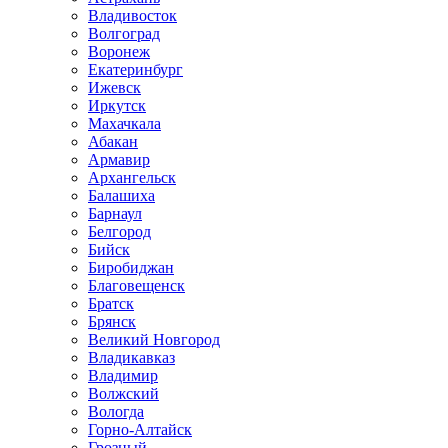
Владивосток
Волгоград
Воронеж
Екатеринбург
Ижевск
Иркутск
Махачкала
Абакан
Армавир
Архангельск
Балашиха
Барнаул
Белгород
Бийск
Биробиджан
Благовещенск
Братск
Брянск
Великий Новгород
Владикавказ
Владимир
Волжский
Вологда
Горно-Алтайск
Грозный