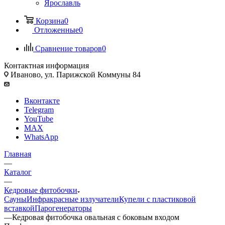
Ярославль
Корзина
0
Отложенные
0
Сравнение товаров
0
Контактная информация
Иваново, ул. Парижской Коммуны 84
Вконтакте
Telegram
YouTube
MAX
WhatsApp
Главная
—
Каталог
—
Кедровые фитобочки
Сауны
Инфракрасные излучатели
Купели с пластиковой
вставкой
Парогенераторы
—
Кедровая фитобочка овальная с боковым входом