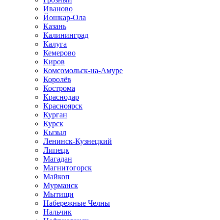
Иваново
Йошкар-Ола
Казань
Калининград
Калуга
Кемерово
Киров
Комсомольск-на-Амуре
Королёв
Кострома
Краснодар
Красноярск
Курган
Курск
Кызыл
Ленинск-Кузнецкий
Липецк
Магадан
Магнитогорск
Майкоп
Мурманск
Мытищи
Набережные Челны
Нальчик