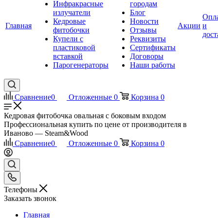
Инфракрасные
городам
излучатели
Блог
Опл
Кедровые
Новости
Главная
Акции
и
фитобочки
Отзывы
дост
Купели с
Реквизиты
пластиковой
Сертификаты
вставкой
Договоры
Парогенераторы
Наши работы
Сравнение
0
Отложенные
0
Корзина
0
Кедровая фитобочка овальная с боковым входом
Профессиональная купить по цене от производителя в
Иваново — Steam&Wood
Сравнение
0
Отложенные
0
Корзина
0
Телефоны
Заказать звонок
Главная