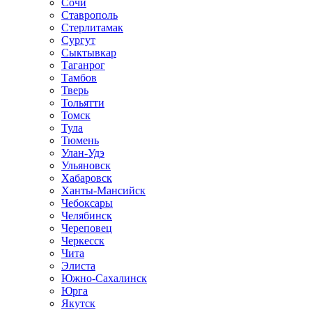
Сочи
Ставрополь
Стерлитамак
Сургут
Сыктывкар
Таганрог
Тамбов
Тверь
Тольятти
Томск
Тула
Тюмень
Улан-Удэ
Ульяновск
Хабаровск
Ханты-Мансийск
Чебоксары
Челябинск
Череповец
Черкесск
Чита
Элиста
Южно-Сахалинск
Юрга
Якутск