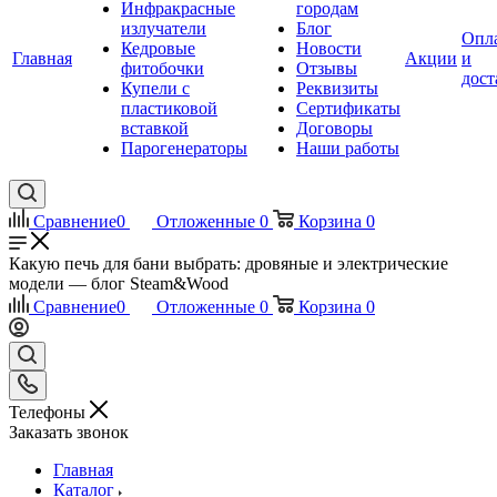
Инфракрасные
городам
излучатели
Блог
Опл
Кедровые
Новости
Главная
Акции
и
фитобочки
Отзывы
дост
Купели с
Реквизиты
пластиковой
Сертификаты
вставкой
Договоры
Парогенераторы
Наши работы
Сравнение
0
Отложенные
0
Корзина
0
Какую печь для бани выбрать: дровяные и электрические
модели — блог Steam&Wood
Сравнение
0
Отложенные
0
Корзина
0
Телефоны
Заказать звонок
Главная
Каталог