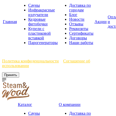
Сауны
Доставка по
Инфракрасные
городам
излучатели
Блог
Опл
Кедровые
Новости
Главная
Акции
и
фитобочки
Отзывы
дост
Купели с
Реквизиты
пластиковой
Сертификаты
вставкой
Договоры
Парогенераторы
Наши работы
Мы используем файлы cookie, чтобы улучшить работу сайта.
Политика конфиденциальности
и
Соглашение об
использовании
Принять
Каталог
О компании
Сауны
Доставка по