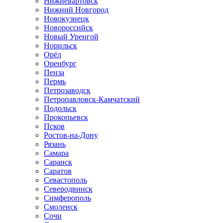
Нижневартовск
Нижний Новгород
Новокузнецк
Новороссийск
Новый Уренгой
Норильск
Орёл
Оренбург
Пенза
Пермь
Петрозаводск
Петропавловск-Камчатский
Подольск
Прокопьевск
Псков
Ростов-на-Дону
Рязань
Самара
Саранск
Саратов
Севастополь
Северодвинск
Симферополь
Смоленск
Сочи