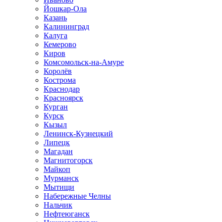
Йошкар-Ола
Казань
Калининград
Калуга
Кемерово
Киров
Комсомольск-на-Амуре
Королёв
Кострома
Краснодар
Красноярск
Курган
Курск
Кызыл
Ленинск-Кузнецкий
Липецк
Магадан
Магнитогорск
Майкоп
Мурманск
Мытищи
Набережные Челны
Нальчик
Нефтеюганск