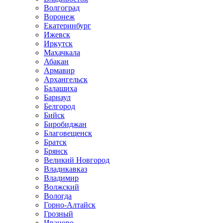
Волгоград
Воронеж
Екатеринбург
Ижевск
Иркутск
Махачкала
Абакан
Армавир
Архангельск
Балашиха
Барнаул
Белгород
Бийск
Биробиджан
Благовещенск
Братск
Брянск
Великий Новгород
Владикавказ
Владимир
Волжский
Вологда
Горно-Алтайск
Грозный
Иваново