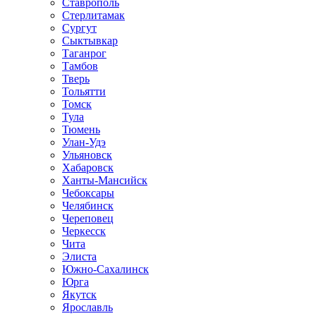
Ставрополь
Стерлитамак
Сургут
Сыктывкар
Таганрог
Тамбов
Тверь
Тольятти
Томск
Тула
Тюмень
Улан-Удэ
Ульяновск
Хабаровск
Ханты-Мансийск
Чебоксары
Челябинск
Череповец
Черкесск
Чита
Элиста
Южно-Сахалинск
Юрга
Якутск
Ярославль