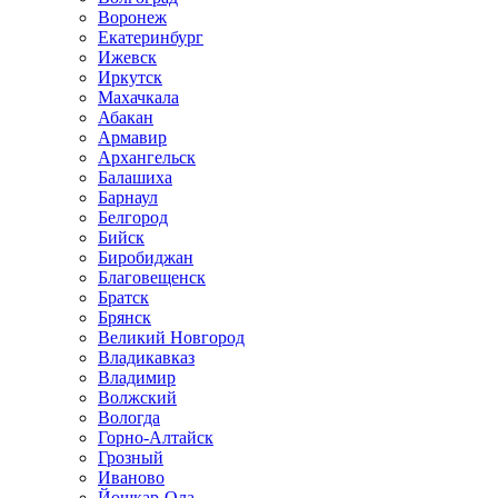
Воронеж
Екатеринбург
Ижевск
Иркутск
Махачкала
Абакан
Армавир
Архангельск
Балашиха
Барнаул
Белгород
Бийск
Биробиджан
Благовещенск
Братск
Брянск
Великий Новгород
Владикавказ
Владимир
Волжский
Вологда
Горно-Алтайск
Грозный
Иваново
Йошкар-Ола