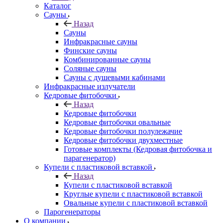
Каталог
Сауны
Назад
Сауны
Инфракрасные сауны
Финские сауны
Комбинированные сауны
Соляные сауны
Сауны с душевыми кабинами
Инфракрасные излучатели
Кедровые фитобочки
Назад
Кедровые фитобочки
Кедровые фитобочки овальные
Кедровые фитобочки полулежачие
Кедровые фитобочки двухместные
Готовые комплекты (Кедровая фитобочка и
парагенератор)
Купели с пластиковой вставкой
Назад
Купели с пластиковой вставкой
Круглые купели с пластиковой вставкой
Овальные купели с пластиковой вставкой
Парогенераторы
О компании