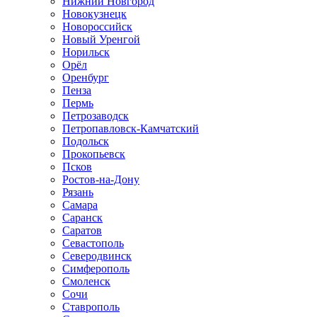
Нижний Новгород
Новокузнецк
Новороссийск
Новый Уренгой
Норильск
Орёл
Оренбург
Пенза
Пермь
Петрозаводск
Петропавловск-Камчатский
Подольск
Прокопьевск
Псков
Ростов-на-Дону
Рязань
Самара
Саранск
Саратов
Севастополь
Северодвинск
Симферополь
Смоленск
Сочи
Ставрополь