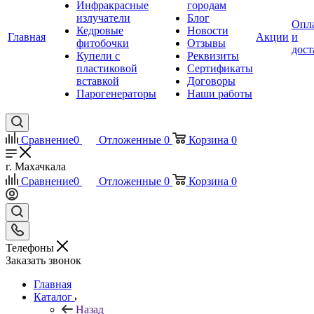
Инфракрасные
городам
излучатели
Блог
Опл
Кедровые
Новости
Главная
Акции
и
фитобочки
Отзывы
дост
Купели с
Реквизиты
пластиковой
Сертификаты
вставкой
Договоры
Парогенераторы
Наши работы
Сравнение
0
Отложенные
0
Корзина
0
г. Махачкала
Сравнение
0
Отложенные
0
Корзина
0
Телефоны
Заказать звонок
Главная
Каталог
Назад