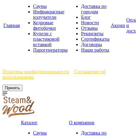
Сауны
Доставка по
Инфракрасные
городам
излучатели
Блог
Опл
Кедровые
Новости
Главная
Акции
и
фитобочки
Отзывы
дост
Купели с
Реквизиты
пластиковой
Сертификаты
вставкой
Договоры
Парогенераторы
Наши работы
Мы используем файлы cookie, чтобы улучшить работу сайта.
Политика конфиденциальности
и
Соглашение об
использовании
Принять
Каталог
О компании
Сауны
Доставка по