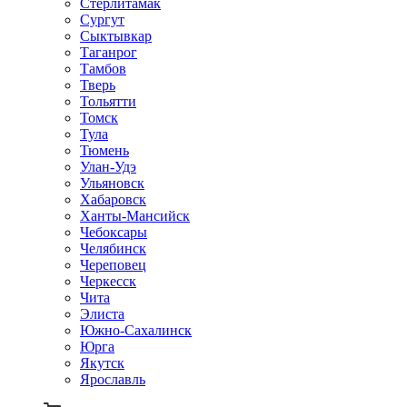
Стерлитамак
Сургут
Сыктывкар
Таганрог
Тамбов
Тверь
Тольятти
Томск
Тула
Тюмень
Улан-Удэ
Ульяновск
Хабаровск
Ханты-Мансийск
Чебоксары
Челябинск
Череповец
Черкесск
Чита
Элиста
Южно-Сахалинск
Юрга
Якутск
Ярославль