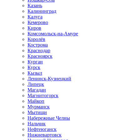
Казань
Калининград
Калуга
Кемерово
Киров
Комсомольск-на-Амуре
Королёв
Кострома
Краснодар
Красноярск
Курган
Курск
Кызыл
Ленинск-Кузнецкий
Липецк
Магадан
Магнитогорск
Майкоп
Мурманск
Мытищи
Набережные Челны
Нальчик
Нефтеюганск
Нижневартовск