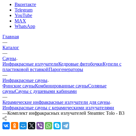
Вконтакте
Telegram
YouTube
MAX
WhatsApp
Главная
—
Каталог
—
Сауны
Инфракрасные излучатели
Кедровые фитобочки
Купели с
пластиковой вставкой
Парогенераторы
—
Инфракрасные сауны
Финские сауны
Комбинированные сауны
Соляные
сауны
Сауны с душевыми кабинами
—
Керамические инфракрасные излучатели для сауны
Инфракрасные сауны с керамическими излучателями
—
Комплект инфракрасных излучателей Steamtec Tolo - B3