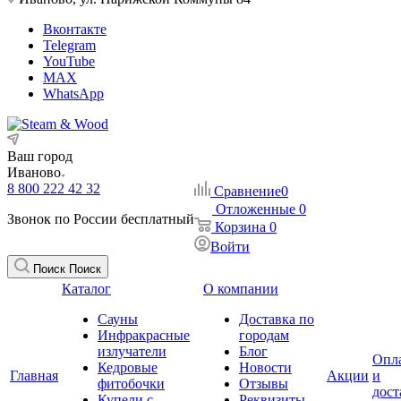
Вконтакте
Telegram
YouTube
MAX
WhatsApp
Ваш город
Иваново
8 800 222 42 32
Сравнение
0
Отложенные
0
Звонок по России бесплатный
Корзина
0
Войти
Поиск
Поиск
Каталог
О компании
Сауны
Доставка по
Инфракрасные
городам
излучатели
Блог
Опл
Кедровые
Новости
Главная
Акции
и
фитобочки
Отзывы
дост
Купели с
Реквизиты