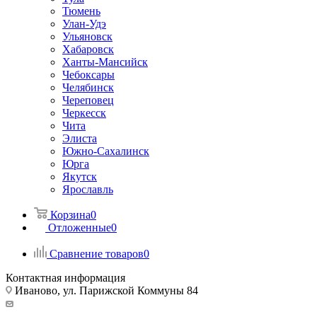
Тюмень
Улан-Удэ
Ульяновск
Хабаровск
Ханты-Мансийск
Чебоксары
Челябинск
Череповец
Черкесск
Чита
Элиста
Южно-Сахалинск
Юрга
Якутск
Ярославль
Корзина
0
Отложенные
0
Сравнение товаров
0
Контактная информация
Иваново, ул. Парижской Коммуны 84