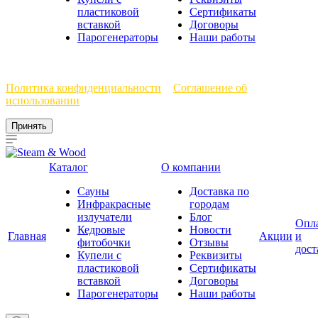
пластиковой
Сертификаты
вставкой
Договоры
Парогенераторы
Наши работы
Мы используем файлы cookie, чтобы улучшить работу сайта.
Политика конфиденциальности
и
Соглашение об
использовании
Принять
Каталог
О компании
Сауны
Доставка по
Инфракрасные
городам
излучатели
Блог
Опл
Кедровые
Новости
Главная
Акции
и
фитобочки
Отзывы
дост
Купели с
Реквизиты
пластиковой
Сертификаты
вставкой
Договоры
Парогенераторы
Наши работы