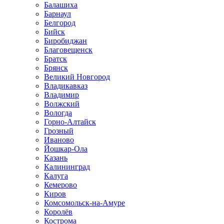
Балашиха
Барнаул
Белгород
Бийск
Биробиджан
Благовещенск
Братск
Брянск
Великий Новгород
Владикавказ
Владимир
Волжский
Вологда
Горно-Алтайск
Грозный
Иваново
Йошкар-Ола
Казань
Калининград
Калуга
Кемерово
Киров
Комсомольск-на-Амуре
Королёв
Кострома