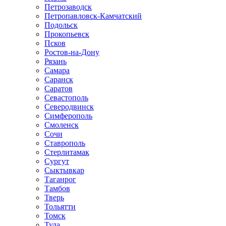
Петрозаводск
Петропавловск-Камчатский
Подольск
Прокопьевск
Псков
Ростов-на-Дону
Рязань
Самара
Саранск
Саратов
Севастополь
Северодвинск
Симферополь
Смоленск
Сочи
Ставрополь
Стерлитамак
Сургут
Сыктывкар
Таганрог
Тамбов
Тверь
Тольятти
Томск
Тула