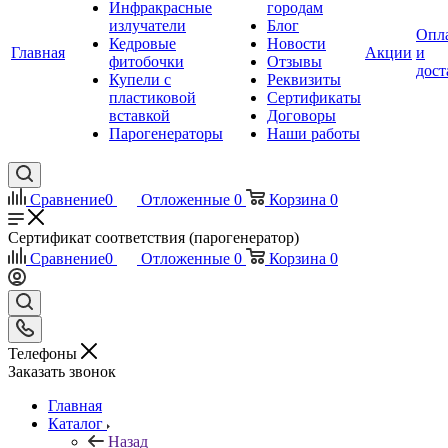
Инфракрасные
городам
излучатели
Блог
Опл
Кедровые
Новости
Главная
Акции
и
фитобочки
Отзывы
дост
Купели с
Реквизиты
пластиковой
Сертификаты
вставкой
Договоры
Парогенераторы
Наши работы
Сравнение
0
Отложенные
0
Корзина
0
Сертификат соответствия (парогенератор)
Сравнение
0
Отложенные
0
Корзина
0
Телефоны
Заказать звонок
Главная
Каталог
Назад