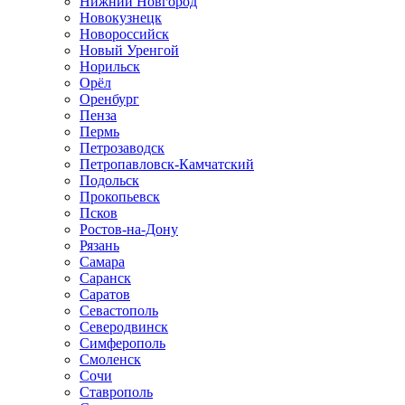
Нижний Новгород
Новокузнецк
Новороссийск
Новый Уренгой
Норильск
Орёл
Оренбург
Пенза
Пермь
Петрозаводск
Петропавловск-Камчатский
Подольск
Прокопьевск
Псков
Ростов-на-Дону
Рязань
Самара
Саранск
Саратов
Севастополь
Северодвинск
Симферополь
Смоленск
Сочи
Ставрополь