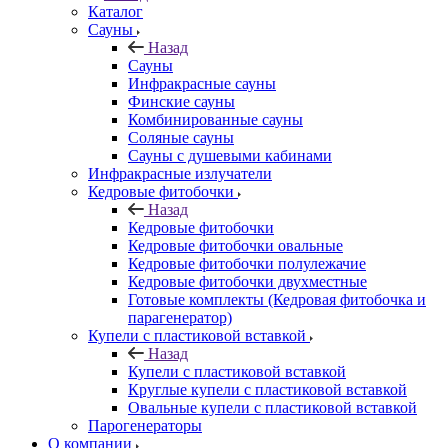
Каталог
Сауны
Назад
Сауны
Инфракрасные сауны
Финские сауны
Комбинированные сауны
Соляные сауны
Сауны с душевыми кабинами
Инфракрасные излучатели
Кедровые фитобочки
Назад
Кедровые фитобочки
Кедровые фитобочки овальные
Кедровые фитобочки полулежачие
Кедровые фитобочки двухместные
Готовые комплекты (Кедровая фитобочка и
парагенератор)
Купели с пластиковой вставкой
Назад
Купели с пластиковой вставкой
Круглые купели с пластиковой вставкой
Овальные купели с пластиковой вставкой
Парогенераторы
О компании