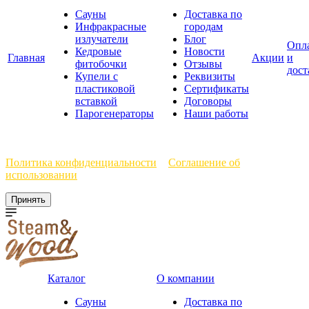
Сауны
Доставка по
Инфракрасные
городам
излучатели
Блог
Опл
Кедровые
Новости
Главная
Акции
и
фитобочки
Отзывы
дост
Купели с
Реквизиты
пластиковой
Сертификаты
вставкой
Договоры
Парогенераторы
Наши работы
Мы используем файлы cookie, чтобы улучшить работу сайта.
Политика конфиденциальности
и
Соглашение об
использовании
Принять
Каталог
О компании
Сауны
Доставка по