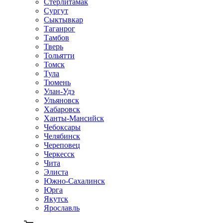
Стерлитамак
Сургут
Сыктывкар
Таганрог
Тамбов
Тверь
Тольятти
Томск
Тула
Тюмень
Улан-Удэ
Ульяновск
Хабаровск
Ханты-Мансийск
Чебоксары
Челябинск
Череповец
Черкесск
Чита
Элиста
Южно-Сахалинск
Юрга
Якутск
Ярославль