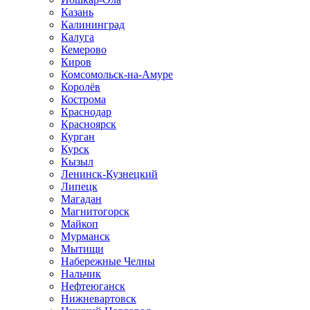
Казань
Калининград
Калуга
Кемерово
Киров
Комсомольск-на-Амуре
Королёв
Кострома
Краснодар
Красноярск
Курган
Курск
Кызыл
Ленинск-Кузнецкий
Липецк
Магадан
Магнитогорск
Майкоп
Мурманск
Мытищи
Набережные Челны
Нальчик
Нефтеюганск
Нижневартовск