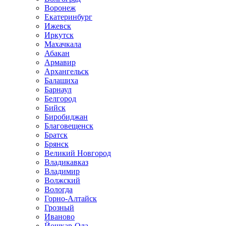
Воронеж
Екатеринбург
Ижевск
Иркутск
Махачкала
Абакан
Армавир
Архангельск
Балашиха
Барнаул
Белгород
Бийск
Биробиджан
Благовещенск
Братск
Брянск
Великий Новгород
Владикавказ
Владимир
Волжский
Вологда
Горно-Алтайск
Грозный
Иваново
Йошкар-Ола